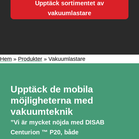
Upptäck sortimentet av
vakuumlastare
Hem
»
Produkter
»
Vakuumlastare
Upptäck de mobila
möjligheterna med
vakuumteknik
”Vi är mycket nöjda med DISAB
Centurion ™ P20, både