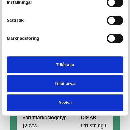
Inställningar
Sömlös
Sävmark
process,
alltid nära
Statistik
kunden. Vi
är
Marknadsföring
supernöjda
och glada
över både
Tillåt alla
processen
och
Tillåt urval
produkten.
Avvisa
Teknisk
Leif
Vi har haft
projektledare
Öster
DISAB-
utrustning i