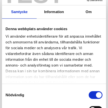
Grupprojektledare,
Filip
Med hjälp
Samtycke
Information
Om
teknik
Näslund
av DISAB
får vi ett
Denna webbplats använder cookies
bra
Vi använder enhetsidentifierare för att anpassa innehållet
samarbete
och annonserna till användarna, tillhandahålla funktioner
som
för sociala medier och analysera vår trafik. Vi
hjälper oss
vidarebefordrar även sådana identifierare och annan
att
information från din enhet till de sociala medier och
kartlägga
annons- och analysföretag som vi samarbetar med.
och
Dessa kan i sin tur kombinera informationen med annan
information som du har tillhandahållit eller som de har
effektivt
samlat in när du har använt deras tjänster.
möta våra
Samtyckesval
behov.
Nödvändig
Produktionschef
Johan