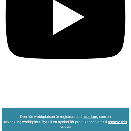
Den här webbplatsen är registrerad på
wpml.org
som en
utvecklingswebbplats. Byt till en nyckel för produktionsplats till
remove this
banner
.