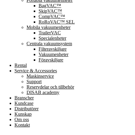
Portabla vakuumenheter
BagVAC™
SkipVAC™
CompVAC™
RoRoVAC™ SEL
Mobila vakuumenheter
TrailerVAC
Specialenheter
Centrala vakuumsystem
Filteravskiljare
Vakuumenheter
Föravskiljare
Rental
Service & Accessories
Maskinservice
Support
Reservdelar och tillbehör
DISAB academy
Branscher
Kundcase
Distributörer
Kunskap
Om oss
Kontakt