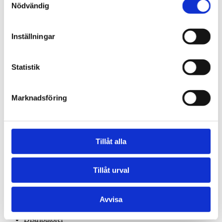
Vakuumlastare
Nödvändig
Vacuum Truck
Vacuum & Blower Truck
Sucction Excavator
Inställningar
Portabla vakuumenheter
BagVAC™
SkipVAC™
Statistik
CompVAC™
RoRoVAC™ SEL
Mobila vakuumenheter
TrailerVAC
Marknadsföring
Specialenheter
Centrala vakuumsystem
Filteravskiljare
Vakuumenheter
Föravskiljare
Tillåt alla
Rental
Service & Accessories
Maskinservice
Tillåt urval
Support
Reservdelar och tillbehör
DISAB academy
Avvisa
Branscher
Kundcase
Distributörer