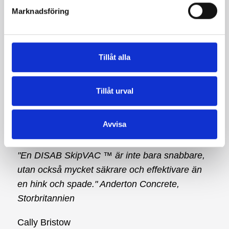
"Jämfört med när vi städade manuellt är det
Marknadsföring
centrala dammsugningssystemet från DISAB
en klar förbättring."
Reg Minty
Tillåt alla
Verkstadsingenjör, Aggregate Industries
"Vårt stationära vakuumsystem är smidigt,
Tillåt urval
säkert och kostnadseffektivt." Cementa Slite,
Sverige
Avvisa
Andrew Ward
Produktionschef, Tata Steel
"En DISAB SkipVAC ™ är inte bara snabbare,
utan också mycket säkrare och effektivare än
en hink och spade." Anderton Concrete,
Storbritannien
Cally Bristow