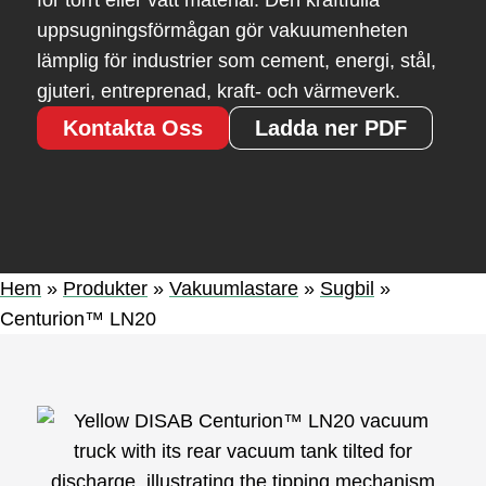
för torrt eller vått material. Den kraftfulla
uppsugningsförmågan gör vakuumenheten
lämplig för industrier som cement, energi, stål,
gjuteri, entreprenad, kraft- och värmeverk.
Kontakta Oss
Ladda ner PDF
Hem
»
Produkter
»
Vakuumlastare
»
Sugbil
»
Centurion™ LN20