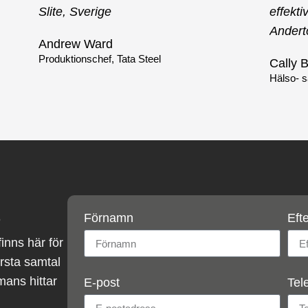
Slite, Sverige
effekti
Andert
Andrew Ward
Produktionschef, Tata Steel
Cally B
Hälso- s
s
Förnamn
Eft
finns här för
första samtal
mans hittar
E-post
Tel