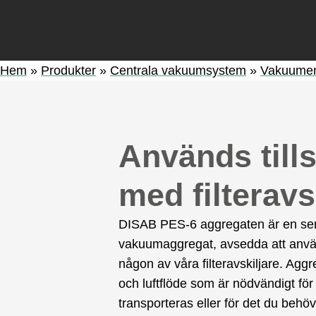
Hem
»
Produkter
»
Centrala vakuumsystem
»
Vakuumen
Används til
med filteravs
DISAB PES-6 aggregaten är en seri
vakuumaggregat, avsedda att anv
någon av våra filteravskiljare. Ag
och luftflöde som är nödvändigt för
transporteras eller för det du beh