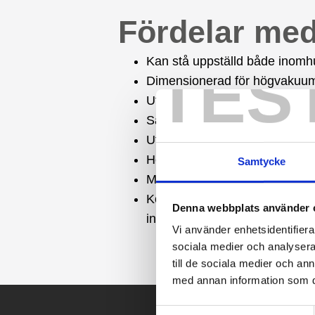
Fördelar me
Kan stå uppställd både inom
TES
Dimensionerad för högvakuu
Utrustad med utblåsljuddämpar
Säkerhetsutrustning för alltfö
Utrustad med en elektrisk dr
Hela drivdelen med vakuumpump
Samtycke
Maskinhuset i stål, är utrusta
Komplett styr- och reglersyste
Denna webbplats använder 
inbyggd.
Vi använder enhetsidentifierar
sociala medier och analysera 
till de sociala medier och a
med annan information som du 
Samtyckesval