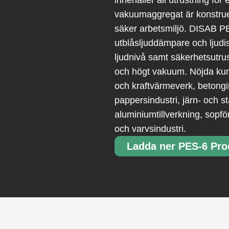
innehåller all utrustning för
vakuumaggregat är konstrue
säker arbetsmiljö. DISAB P
utblåsljuddämpare och ljudis
ljudnivå samt säkerhetsutrus
och högt vakuum. Nöjda kund
och kraftvärmeverk, betongin
pappersindustri, järn- och st
aluminiumtillverkning, sopfö
och varvsindustri.
Ladda ner PES-6 Pro