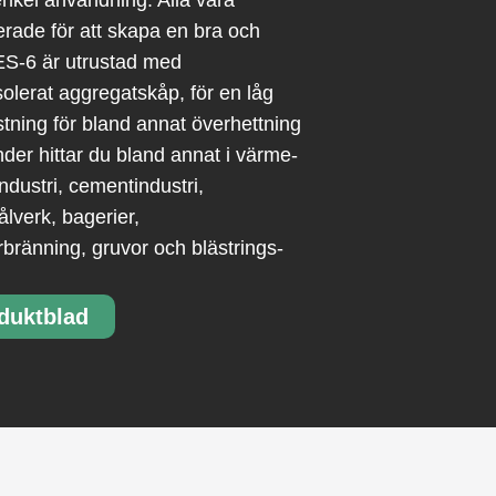
 enkel användning. Alla våra
rade för att skapa en bra och
ES-6 är utrustad med
olerat aggregatskåp, för en låg
tning för bland annat överhettning
er hittar du bland annat i värme-
dustri, cementindustri,
ålverk, bagerier,
rbränning, gruvor och blästrings-
duktblad