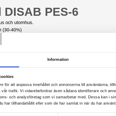
d DISAB PES-6
hus och utomhus.
T
m (30-40%)
e och ljudisolerat aggregatskåp för låg ljudnivå.
r högt vakuum och överbelastning av elmotor.
iven vakuumpump av sidkanalstyp.
 och elmotor är inbyggd i ett robust och ljudisolerat 
Information
d med dörr på sidan för enkel åtkomst vid underhåll och s
m i dammtätt elskåp där all automatik för tömning av filt
cookies
e för att anpassa innehållet och annonserna till användarna, tillh
vår trafik. Vi vidarebefordrar även sådana identifierare och anna
nnons- och analysföretag som vi samarbetar med. Dessa kan i sin
har tillhandahållit eller som de har samlat in när du har använt 