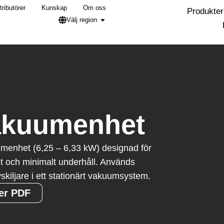
tributörer
Kunskap
Om oss
Produkter
Välj region
vakuumenhet
menhet (6,25 – 6,33 kW) designad för
het och minimalt underhåll. Används
skiljare i ett stationärt vakuumsystem.
er PDF