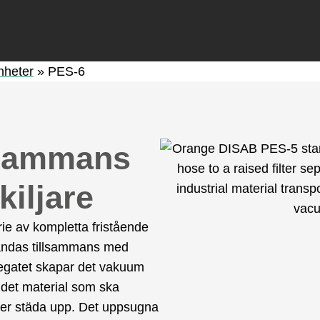
heter
»
PES-6
lsammans
kiljare
e av kompletta fristående
ändas tillsammans med
gregatet skapar det vakuum
 det material som ska
över städa upp. Det uppsugna