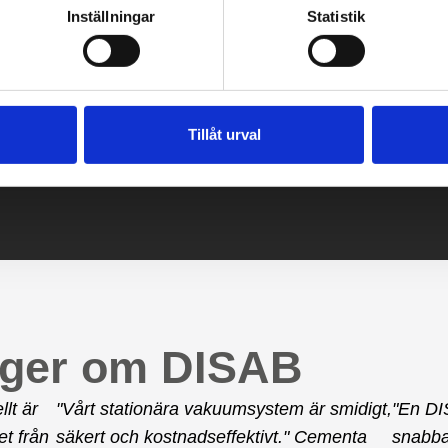
Inställningar
Statistik
renden
Tillåt urval
a produkt.
äger om DISAB
lt är
"Vårt stationära vakuumsystem är smidigt,
"En DI
t från
säkert och kostnadseffektivt." Cementa
snabba