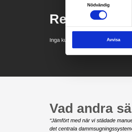
Nödvändig
Relaterade ä
Avvisa
Inga kundcase tillgängliga för denn
Vad andra s
"Jämfört med när vi städade manuel
det centrala dammsugningssysteme