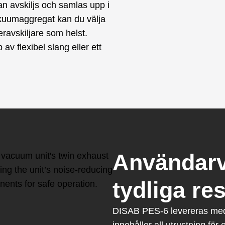
tan avskiljs och samlas upp i
vakuumaggregat kan du välja
eravskiljare som helst.
av flexibel slang eller ett
Användarv
tydliga res
DISAB PES-6 levereras med 