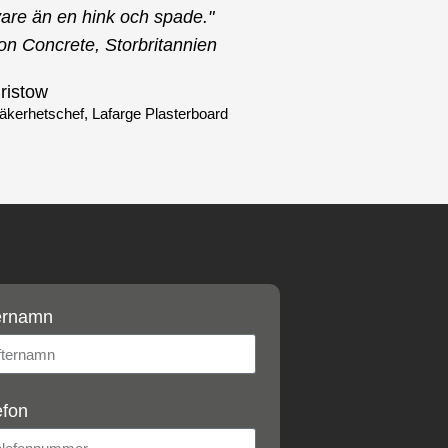
vare än en hink och spade."
on Concrete, Storbritannien
ristow
äkerhetschef, Lafarge Plasterboard
ernamn
efon