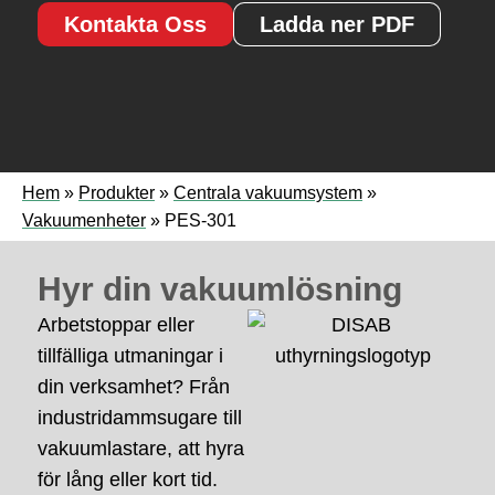
Kontakta Oss
Ladda ner PDF
Hem
»
Produkter
»
Centrala vakuumsystem
»
Vakuumenheter
»
PES-301
Hyr din vakuumlösning
Arbetstoppar eller
tillfälliga utmaningar i
din verksamhet? Från
industridammsugare till
vakuumlastare, att hyra
för lång eller kort tid.