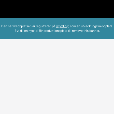
Den här webbplatsen är registrerad på
wpml.org
som en utvecklingswebbplats.
Byt till en nyckel för produktionsplats till
remove this banner
.