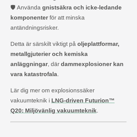
🛡️ Använda
gnistsäkra och icke-ledande
komponenter
för att minska
antändningsrisker.
Detta är särskilt viktigt på
oljeplattformar,
metallgjuterier och kemiska
anläggningar
, där
dammexplosioner kan
vara katastrofala
.
Lär dig mer om explosionssäker
vakuumteknik i
LNG-driven Futurion™
Q20: Miljövänlig vakuumteknik
.