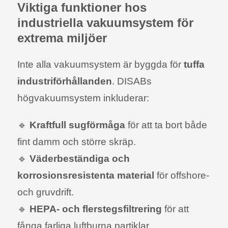
Viktiga funktioner hos
industriella vakuumsystem för
extrema miljöer
Inte alla vakuumsystem är byggda för
tuffa
industriförhållanden
. DISABs
högvakuumsystem inkluderar:
🔹
Kraftfull sugförmåga
för att ta bort både
fint damm och större skräp.
🔹
Väderbeständiga och
korrosionsresistenta material
för offshore-
och gruvdrift.
🔹
HEPA- och flerstegsfiltrering
för att
fånga farliga luftburna partiklar.