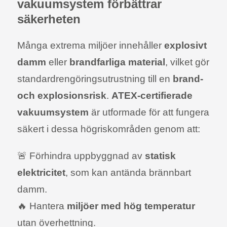
vakuumsystem förbättrar
säkerheten
Många extrema miljöer innehåller
explosivt
damm
eller
brandfarliga material
, vilket gör
standardrengöringsutrustning till en
brand-
och explosionsrisk
.
ATEX-certifierade
vakuumsystem
är utformade för att fungera
säkert i dessa högriskområden genom att:
🚨 Förhindra uppbyggnad av
statisk
elektricitet
, som kan antända brännbart
damm.
🔥 Hantera
miljöer med hög temperatur
utan överhettning.